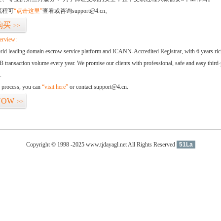
流程可
“点击这里”
查看或咨询support@4.cn。
购买
>>
erview:
orld leading domain escrow service platform and ICANN-Accredited Registrar, with 6 years ri
 transaction volume every year. We promise our clients with professional, safe and easy third-
.
d process, you can
“visit here”
or contact support@4.cn.
NOW
>>
Copyright © 1998 -2025 www.tjdayagl.net All Rights Reserved
51La