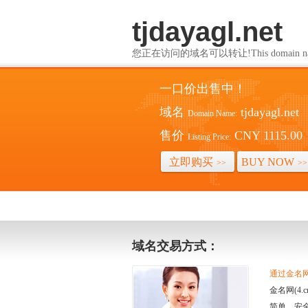
tjdayagl.net
您正在访问的域名可以转让!This domain name i
一口价出售中！
域名
tjdayagl.net
Domain Name:
售价
CNY 1115.00
Listing Price:
立即购买
BUY NOW
>>
>>
域名交易方式：
通过金名网(
金名网(4
简单、安