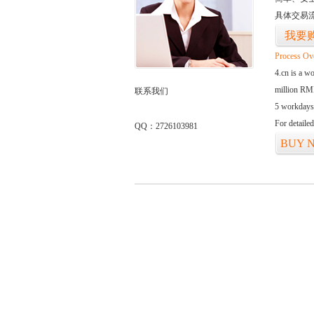
具体交易
我要
Process Ov
4.cn is a w
million RMB
联系我们
5 workdays
For detaile
QQ：2726103981
BUY 